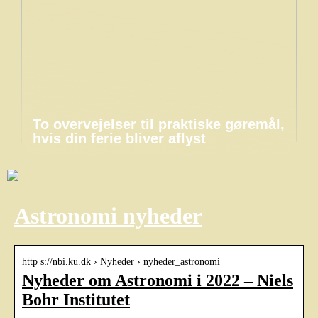
To overvejelser til praktiske gøremål,
hvis din ferie bliver aflyst
Astronomi nyheder
http s://nbi.ku.dk › Nyheder › nyheder_astronomi
Nyheder om Astronomi i 2022 – Niels
Bohr Institutet