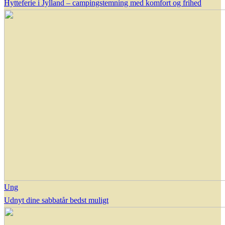
Hytteferie i Jylland – campingstemning med komfort og frihed
Ung
Udnyt dine sabbatår bedst muligt