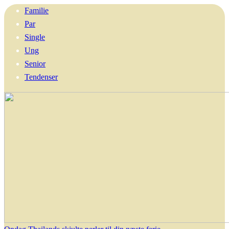
Familie
Par
Single
Ung
Senior
Tendenser