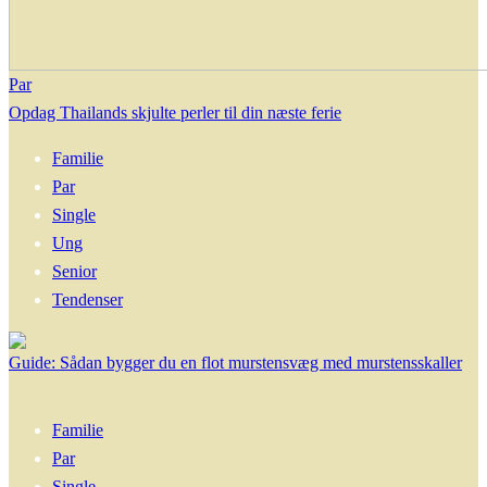
Par
Opdag Thailands skjulte perler til din næste ferie
Familie
Par
Single
Ung
Senior
Tendenser
Guide: Sådan bygger du en flot murstensvæg med murstensskaller
Familie
Par
Single