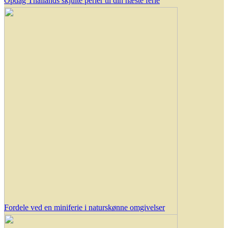
Opdag Thailands skjulte perler til din næste ferie
Fordele ved en miniferie i naturskønne omgivelser