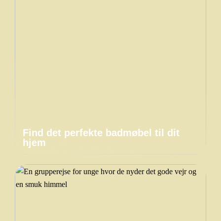
Find det perfekte badmøbel til dit
hjem