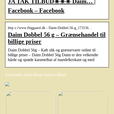
JA TAK TILBUD☀️☀️☀️ Daim… |
Facebook – Facebook
http s://www.fleggaard.dk › Daim-Dobbel-56-g_173156…
Daim Dobbel 56 g – Grænsehandel til
billige priser
Daim Dobbel 56g – Køb slik og grænsevarer online til
billige priser – Daim Dobbel 56g Daim er den velkendte
hårde og sprøde karamelbar af mandelkrokant og med
Keywords: daim tilbud, daim is tilbud