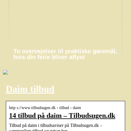
To overvejelser til praktiske gøremål,
hvis din ferie bliver aflyst
Daim tilbud
http s://www.tilbudsugen.dk › tilbud › daim
14 tilbud på daim – Tilbudsugen.dk
Tilbud på daim i tilbudsaviser på Tilbudsugen.dk –
sammenlign tilbud og priser her