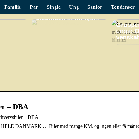
Familie
Par
Single
Ung
Senior
Tendenser
Find det perfekte
badmøbel til dit hjem
Grupper
unge: O
venskab
ler – DBA
 erhvervsbiler – DBA
I HELE DANMARK … Biler med mange KM, og ingen eller få måneder