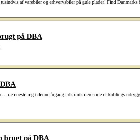
tusindvis af varebiler og erhvervsbiler på gule plader! Find Danmarks b
 brugt på DBA
.
å DBA
… de eneste reg i denne årgang i dk unik den sorte er koblings udrygg
øb brugt på DBA