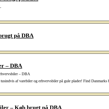
.
 brugt på DBA
ler – DBA
 erhvervsbiler – DBA
tusindvis af varebiler og erhvervsbiler på gule plader! Find Danmarks b
biler – Køb brugt på DBA