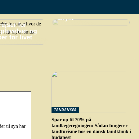
praktiske gøremål,
hvis din ferie bliver
aflyst
ejser for
plevelser og
er for livet
TENDENSER
Spar op til 70% på
tandlægeregningen: Sådan fungerer
 til syn har
tandturisme hos en dansk tandklinik i
budapest