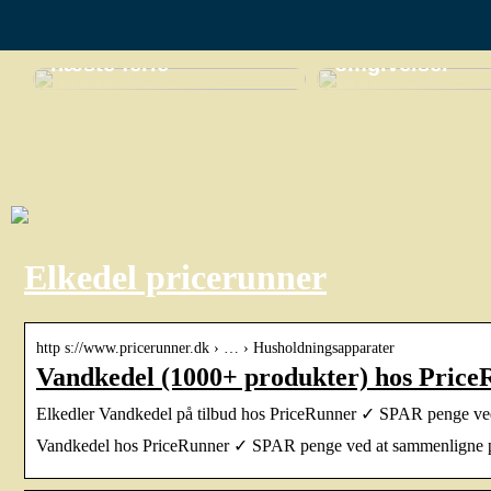
Opdag Thailands
miniferie i
skjulte perler til din
naturskønne
næste ferie
omgivelser
Elkedel pricerunner
http s://www.pricerunner.dk › … › Husholdningsapparater
Vandkedel (1000+ produkter) hos PriceR
Elkedler Vandkedel på tilbud hos PriceRunner ✓ SPAR penge v
Vandkedel hos PriceRunner ✓ SPAR penge ved at sammenligne pr