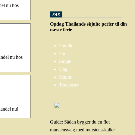
del nu hos
PAR
Opdag Thailands skjulte perler til din
næste ferie
Familie
Par
andel nu hos
Single
Ung
Senior
Tendenser
handel nu!
Guide: Sådan bygger du en flot
murstensvæg med murstensskaller