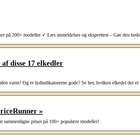
er på 200+ modeller ✓ Læs anmeldelser og eksperttest – Gør den beds
af disse 17 elkedler
iden varm? Og er lydindikatorerne gode? Se her, hvilken elkedel der er b
PriceRunner »
t sammenligne priser på 100+ populære modeller!