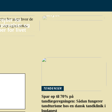
praktiske gøremål,
hvis din ferie bliver
aflyst
ejser for
plevelser og
er for livet
TENDENSER
Spar op til 70% på
tandlægeregningen: Sådan fungerer
tandturisme hos en dansk tandklinik i
budapest