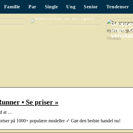
Familie
Par
Single
Ung
Senior
Tendenser
Find det perfekte
badmøbel til dit hjem
Grupper
unge: O
venskab
unner • Se priser »
ed at …
iser på 1000+ populære modeller ✓ Gør den bedste handel nu!