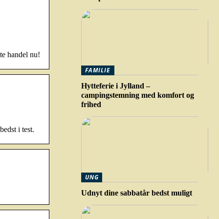
te handel nu!
FAMILIE
Hytteferie i Jylland –
campingstemning med komfort og
frihed
edst i test.
UNG
Udnyt dine sabbatår bedst muligt