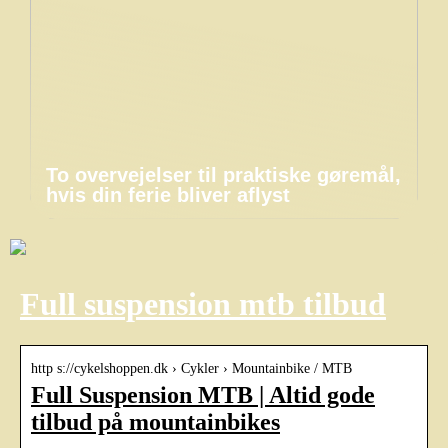
To overvejelser til praktiske gøremål,
hvis din ferie bliver aflyst
Full suspension mtb tilbud
http s://cykelshoppen.dk › Cykler › Mountainbike / MTB
Full Suspension MTB | Altid gode
tilbud på mountainbikes