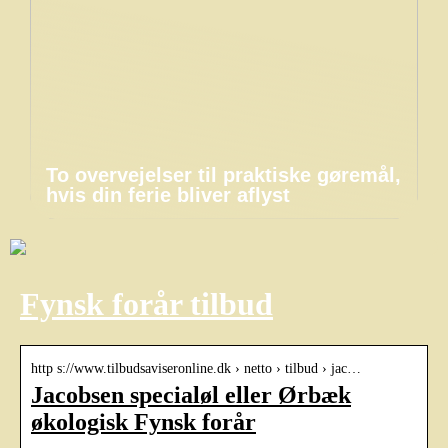
To overvejelser til praktiske gøremål,
hvis din ferie bliver aflyst
Fynsk forår tilbud
http s://www.tilbudsaviseronline.dk › netto › tilbud › jac…
Jacobsen specialøl eller Ørbæk
økologisk Fynsk forår