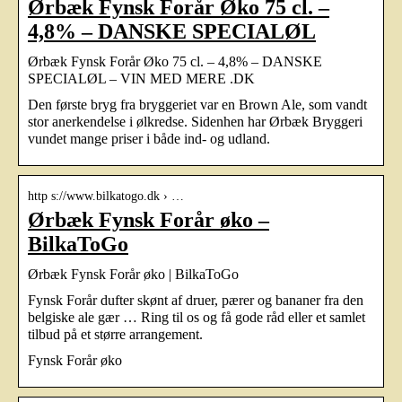
Ørbæk Fynsk Forår Øko 75 cl. –
4,8% – DANSKE SPECIALØL
Ørbæk Fynsk Forår Øko 75 cl. – 4,8% – DANSKE
SPECIALØL – VIN MED MERE .DK
Den første bryg fra bryggeriet var en Brown Ale, som vandt
stor anerkendelse i ølkredse. Sidenhen har Ørbæk Bryggeri
vundet mange priser i både ind- og udland.
http s://www.bilkatogo.dk › …
Ørbæk Fynsk Forår øko –
BilkaToGo
Ørbæk Fynsk Forår øko | BilkaToGo
Fynsk Forår dufter skønt af druer, pærer og bananer fra den
belgiske ale gær … Ring til os og få gode råd eller et samlet
tilbud på et større arrangement.
Fynsk Forår øko