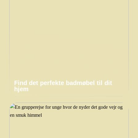
Find det perfekte badmøbel til dit
hjem