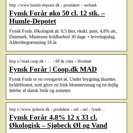
http ://www.humle-depotet.dk › produkter › oerbaek
Fynsk Forår øko 50 cl. 12 stk. –
Humle-Depotet
Fynsk Forår. Økologisk øl. 0,5 liter, ekskl. pant, 4,8% alc,
Danmark. Minimum holdbarhed 30 dage + leveringsdag.
Aldersbegrænsning 18 år.
http s://mad.coop.dk › … › Øl & cider › Hvedeøl
Fynsk Forår | Coop.dk MAD
Fynsk Forår er en overgæret øl. Under brygning tilsættes
hyldeblomst, som giver en frisk blomstersmag og en dejlig
følelse af dansk forår og sommer.
http s://www.sjobeck.dk › produkter › oel › oel › fynsk-…
Fynsk Forår 4,8% 12 x 33 cl.
Økologisk – Sjøbeck Øl og Vand