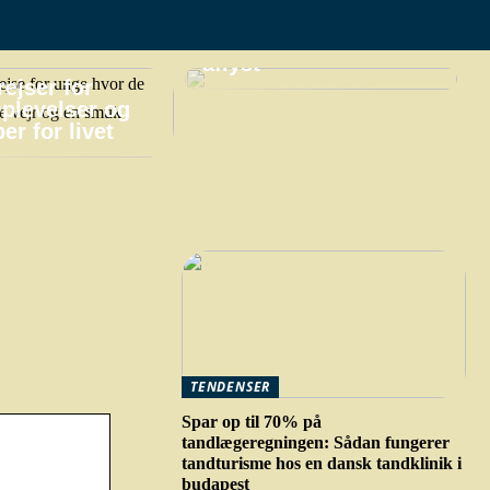
praktiske gøremål,
hvis din ferie bliver
aflyst
ejser for
plevelser og
er for livet
TENDENSER
Spar op til 70% på
tandlægeregningen: Sådan fungerer
tandturisme hos en dansk tandklinik i
budapest