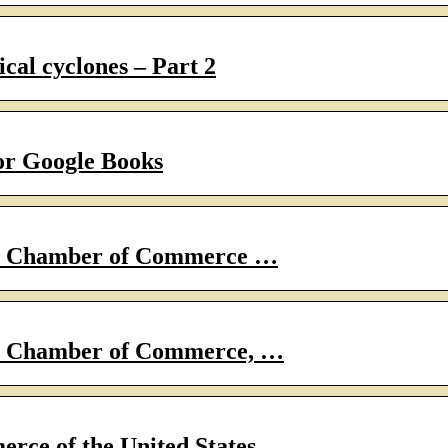
ical cyclones – Part 2
for Google Books
the Chamber of Commerce …
the Chamber of Commerce, …
ce of the United States