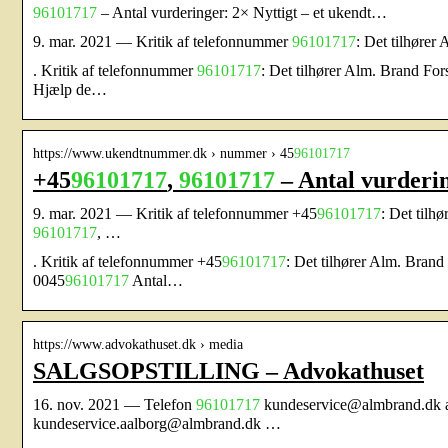
96101717
– Antal vurderinger: 2× Nyttigt – et ukendt…
9. mar. 2021 — Kritik af telefonnummer
96101717
: Det tilhøre
. Kritik af telefonnummer
96101717
: Det tilhører Alm. Brand Fo
Hjælp de…
https://www.ukendtnummer.dk › nummer › 45
96101717
+45
96101717
,
96101717
– Antal vurderi
9. mar. 2021 — Kritik af telefonnummer +45
96101717
: Det til
96101717
, …
. Kritik af telefonnummer +45
96101717
: Det tilhører Alm. Bra
0045
96101717
Antal…
https://www.advokathuset.dk › media
SALGSOPSTILLING – Advokathuset
16. nov. 2021 — Telefon
96101717
kundeservice@almbrand.dk al
kundeservice.aalborg@almbrand.dk …