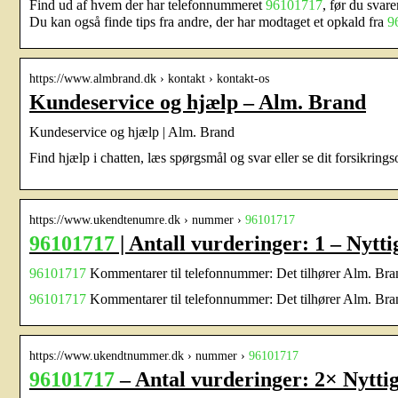
Find ud af hvem der har telefonnummeret
96101717
, før du svar
Du kan også finde tips fra andre, der har modtaget et opkald fra
9
https://www.almbrand.dk › kontakt › kontakt-os
Kundeservice og hjælp – Alm. Brand
Kundeservice og hjælp | Alm. Brand
Find hjælp i chatten, læs spørgsmål og svar eller se dit forsikrings
https://www.ukendtenumre.dk › nummer ›
96101717
96101717
| Antall vurderinger: 1 – Nyt
96101717
Kommentarer til telefonnummer: Det tilhører Alm. Br
96101717
Kommentarer til telefonnummer: Det tilhører Alm. Br
https://www.ukendtnummer.dk › nummer ›
96101717
96101717
– Antal vurderinger: 2× Nytt