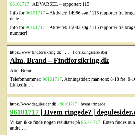
96101717
| ADVARSEL – rapporter: 115
Info for
96101717
– Aktivitet: 14966 søg / 115 rapporter fra brug
dette …
Info for
96101717
– Aktivitet: 15083 søg / 115 rapporter fra brug
nummer!
https://www.findforsikring.dk › … › Forsikringsselskaber
Alm. Brand – Findforsikring.dk
Alm. Brand
Telefonnummer:
96101717
. Åbningstider: man-tors: 8-18 fre: 8-
LinkedIn …
https://www.degulesider.dk ›
96101717
› hvem+ringede
96101717
| Hvem ringede? | degulesider.
Vi kan ikke finde nogen resultater på
96101717
. Enten findes num
andre …