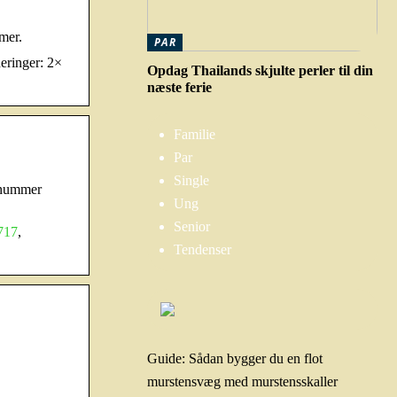
mer.
PAR
eringer: 2×
Opdag Thailands skjulte perler til din
næste ferie
Familie
Par
Single
 nummer
Ung
Senior
717
,
Tendenser
Guide: Sådan bygger du en flot
murstensvæg med murstensskaller