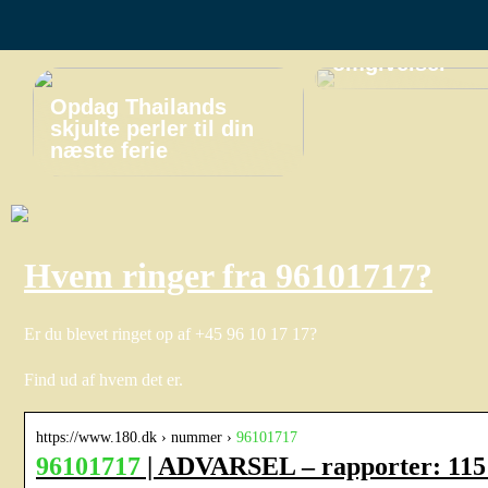
miniferie i
naturskønne
omgivelser
Opdag Thailands
skjulte perler til din
næste ferie
Hvem ringer fra 96101717?
Er du blevet ringet op af +45 96 10 17 17?
Find ud af hvem det er.
https://www.180.dk › nummer ›
96101717
96101717
| ADVARSEL – rapporter: 115