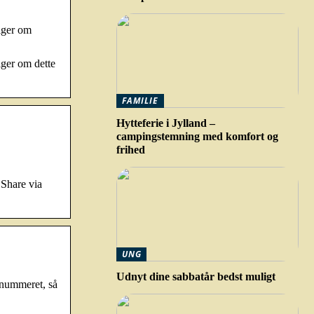
siger om
iger om dette
FAMILIE
Hytteferie i Jylland –
campingstemning med komfort og
frihed
 Share via
UNG
Udnyt dine sabbatår bedst muligt
 nummeret, så