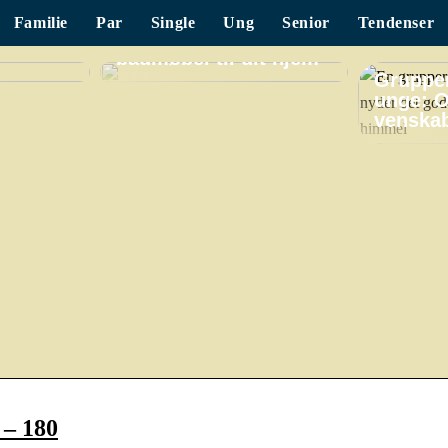
Familie
Par
Single
Ung
Senior
Tendenser
Find det perfekte
badmøbel til dit hjem
Grupper
unge: O
venskab
 – 180