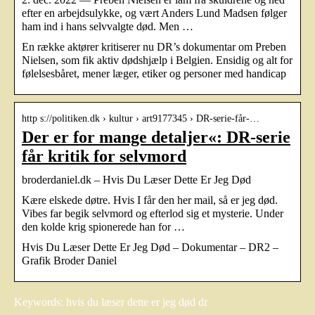
efter en arbejdsulykke, og vært Anders Lund Madsen følger
ham ind i hans selvvalgte død. Men …
En række aktører kritiserer nu DR’s dokumentar om Preben
Nielsen, som fik aktiv dødshjælp i Belgien. Ensidig og alt for
følelsesbåret, mener læger, etiker og personer med handicap
http s://politiken.dk › kultur › art9177345 › DR-serie-får-…
Der er for mange detaljer«: DR-serie
får kritik for selvmord
broderdaniel.dk – Hvis Du Læser Dette Er Jeg Død
Kære elskede døtre. Hvis I får den her mail, så er jeg død.
Vibes far begik selvmord og efterlod sig et mysterie. Under
den kolde krig spionerede han for …
Hvis Du Læser Dette Er Jeg Død – Dokumentar – DR2 –
Grafik Broder Daniel
Keywords: hvis du læser dette er jeg død dr