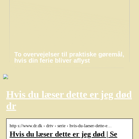
To overvejelser til praktiske gøremål,
hvis din ferie bliver aflyst
Hvis du læser dette er jeg død
dr
http s://www.dr.dk › drtv › serie › hvis-du-laeser-dette-e…
Hvis du læser dette er jeg død | Se