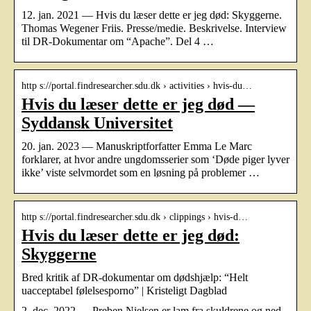
12. jan. 2021 — Hvis du læser dette er jeg død: Skyggerne.
Thomas Wegener Friis. Presse/medie. Beskrivelse. Interview
til DR-Dokumentar om “Apache”. Del 4 …
http s://portal.findresearcher.sdu.dk › activities › hvis-du…
Hvis du læser dette er jeg død —
Syddansk Universitet
20. jan. 2023 — Manuskriptforfatter Emma Le Marc
forklarer, at hvor andre ungdomsserier som ‘Døde piger lyver
ikke’ viste selvmordet som en løsning på problemer …
http s://portal.findresearcher.sdu.dk › clippings › hvis-d…
Hvis du læser dette er jeg død:
Skyggerne
Bred kritik af DR-dokumentar om dødshjælp: “Helt
uacceptabel følelsesporno” | Kristeligt Dagblad
2. dec. 2022 — Preben Nielsen er lam fra skuldrene og ned