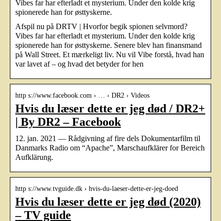
Vibes far har efterladt et mysterium. Under den kolde krig
spionerede han for østtyskerne.
Afspil nu på DRTV | Hvorfor begik spionen selvmord?
Vibes far har efterladt et mysterium. Under den kolde krig
spionerede han for østtyskerne. Senere blev han finansmand
på Wall Street. Et mærkeligt liv. Nu vil Vibe forstå, hvad han
var lavet af – og hvad det betyder for hen
http s://www.facebook.com › … › DR2 › Videos
Hvis du læser dette er jeg død / DR2+
| By DR2 – Facebook
12. jan. 2021 — Rådgivning af fire dels Dokumentarfilm til
Danmarks Radio om “Apache”, Marschaufklärer for Bereich
Aufklärung.
http s://www.tvguide.dk › hvis-du-laeser-dette-er-jeg-doed
Hvis du læser dette er jeg død (2020)
– TV guide