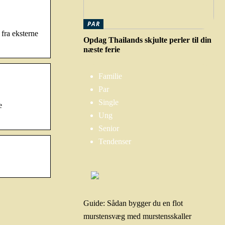
PAR
fra eksterne
Opdag Thailands skjulte perler til din
næste ferie
Familie
Par
Single
e
Ung
Senior
Tendenser
Guide: Sådan bygger du en flot
murstensvæg med murstensskaller