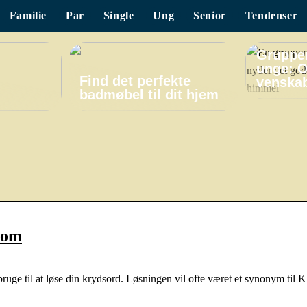
Familie
Par
Single
Ung
Senior
Tendenser
Grupper
unge: O
Find det perfekte
venskab
badmøbel til dit hjem
com
uge til at løse din krydsord. Løsningen vil ofte været et synonym 