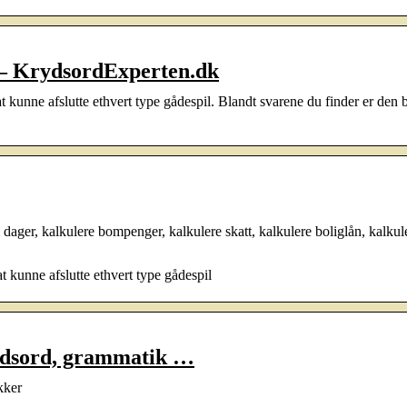
 KrydsordExperten.dk
unne afslutte ethvert type gådespil. Blandt svarene du finder er den 
dager, kalkulere bompenger, kalkulere skatt, kalkulere boliglån, kalkule
kunne afslutte ethvert type gådespil
rydsord, grammatik …
kker