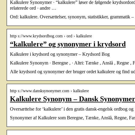
Kalkulere Synonymer · “kalkulere” løser de følgende krydsordor
relaterede ord · andre …
Ord: kalkulere. Oversættelser, synonym, statistikker, grammatik –
http s://www.krydsordbog.com › ord › kalkulere
“kalkulere” og synonymer i krydsord
Kalkulere i krydsord og synonymer – Krydsord Bog
Kalkulere Synonym · Beregne , · Altri: Tænke , Anslå , Regne , F
Alle krydsord og synonymer der bruger ordet kalkulere og find ud
http s://www.dansksynonymer.com › kalkulere
Kalkulere Synonym – Dansk Synonyme
Oversættelse for ‘kalkulere’ i den gratis dansk-engelsk ordbog og
Synonymer af Kalkulere som Beregne, Tænke, Anslå, Regne, Fas