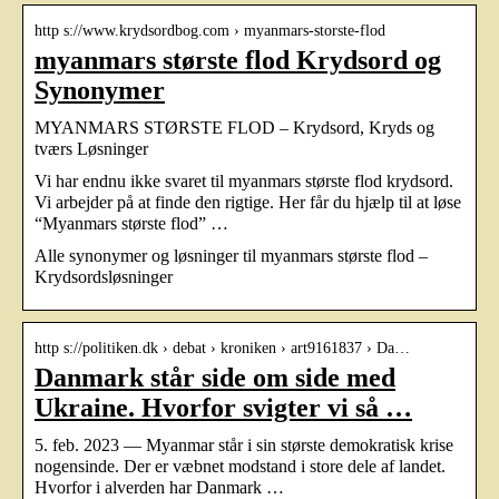
http s://www.krydsordbog.com › myanmars-storste-flod
myanmars største flod Krydsord og
Synonymer
MYANMARS STØRSTE FLOD – Krydsord, Kryds og
tværs Løsninger
Vi har endnu ikke svaret til myanmars største flod krydsord.
Vi arbejder på at finde den rigtige. Her får du hjælp til at løse
“Myanmars største flod” …
Alle synonymer og løsninger til myanmars største flod –
Krydsordsløsninger
http s://politiken.dk › debat › kroniken › art9161837 › Da…
Danmark står side om side med
Ukraine. Hvorfor svigter vi så …
5. feb. 2023 — Myanmar står i sin største demokratisk krise
nogensinde. Der er væbnet modstand i store dele af landet.
Hvorfor i alverden har Danmark …