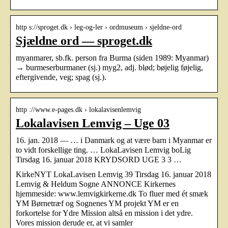
http s://sproget.dk › leg-og-ler › ordmuseum › sjeldne-ord
Sjældne ord — sproget.dk
myanmarer, sb.fk. person fra Burma (siden 1989: Myanmar)
→ burmeserburmaner (sj.) myg2, adj. blød; bøjelig føjelig,
eftergivende, veg; spag (sj.).
http ://www.e-pages.dk › lokalavisenlemvig
Lokalavisen Lemvig – Uge 03
16. jan. 2018 — … i Danmark og at være barn i Myanmar er
to vidt forskellige ting. … LokaLavisen Lemvig boLig
Tirsdag 16. januar 2018 KRYDSORD UGE 3 3 …
KirkeNYT LokaLavisen Lemvig 39 Tirsdag 16. januar 2018
Lemvig & Heldum Sogne ANNONCE Kirkernes
hjemmeside: www.lemvigkirkerne.dk To fluer med ét smæk
YM Børnetræf og Sognenes YM projekt YM er en
forkortelse for Ydre Mission altså en mission i det ydre.
Vores mission derude er, at vi samler