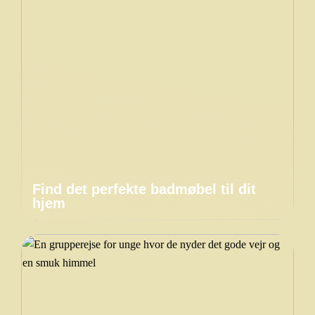
Find det perfekte badmøbel til dit
hjem