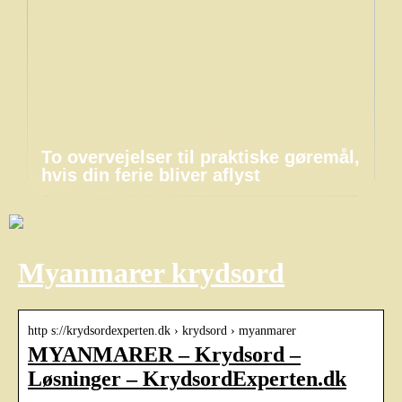
To overvejelser til praktiske gøremål,
hvis din ferie bliver aflyst
Myanmarer krydsord
http s://krydsordexperten.dk › krydsord › myanmarer
MYANMARER – Krydsord –
Løsninger – KrydsordExperten.dk