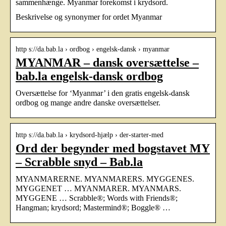
sammenhænge. Myanmar forekomst i krydsord.
Beskrivelse og synonymer for ordet Myanmar
http s://da.bab.la › ordbog › engelsk-dansk › myanmar
MYANMAR – dansk oversættelse –
bab.la engelsk-dansk ordbog
Oversættelse for ‘Myanmar’ i den gratis engelsk-dansk
ordbog og mange andre danske oversættelser.
http s://da.bab.la › krydsord-hjælp › der-starter-med
Ord der begynder med bogstavet MY
– Scrabble snyd – Bab.la
MYANMARERNE. MYANMARERS. MYGGENES.
MYGGENET … MYANMARER. MYANMARS.
MYGGENE … Scrabble®; Words with Friends®;
Hangman; krydsord; Mastermind®; Boggle® …