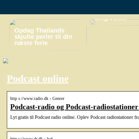
miniferie i
naturskønne
omgivelser
Opdag Thailands
skjulte perler til din
næste ferie
Podcast online
http s://www.radio.dk › Genrer
Podcast-radio og Podcast-radiostationer 
Lyt gratis til Podcast radio online. Oplev Podcast radiostationer fr
http s://www.dr.dk › lyd