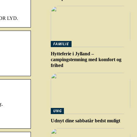
på DR LYD.
FAMILIE
Hytteferie i Jylland –
campingstemning med komfort og
frihed
f-
UNG
Udnyt dine sabbatår bedst muligt