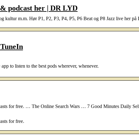
 & podcast her | DR LYD
b og kultur m.m. Hør P1, P2, P3, P4, P5, P6 Beat og P8 Jazz live her 
 TuneIn
 app to listen to the best pods wherever, whenever.
dcasts for free. … The Online Search Wars … 7 Good Minutes Daily Sel
sts for free.