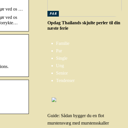
t gør ved os …
PAR
gør ved os
 forrykte…
Opdag Thailands skjulte perler til din
næste ferie
Familie
Par
Single
Ung
ions.
Senior
Tendenser
Guide: Sådan bygger du en flot
murstensvæg med murstensskaller