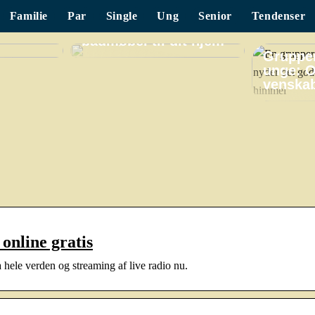
Familie
Par
Single
Ung
Senior
Tendenser
Find det perfekte
badmøbel til dit hjem
Grupper
unge: O
venskab
online gratis
a hele verden og streaming af live radio nu.