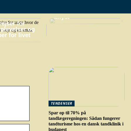
praktiske gøremål,
hvis din ferie bliver
aflyst
ejser for
plevelser og
er for livet
TENDENSER
Spar op til 70% på
tandlægeregningen: Sådan fungerer
tandturisme hos en dansk tandklinik i
budapest