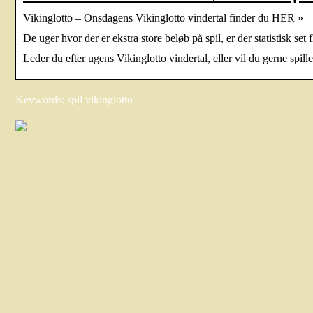
Vikinglotto – Onsdagens Vikinglotto vindertal finder du HER »
De uger hvor der er ekstra store beløb på spil, er der statistisk se
Leder du efter ugens Vikinglotto vindertal, eller vil du gerne spil
Keywords: spil vikinglotto