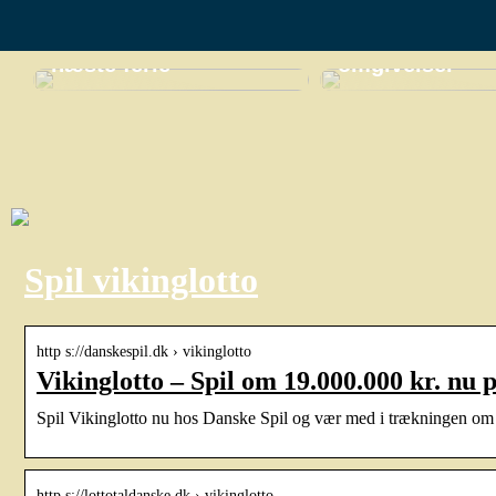
Opdag Thailands
miniferie i
skjulte perler til din
naturskønne
næste ferie
omgivelser
Spil vikinglotto
http s://danskespil.dk › vikinglotto
Vikinglotto – Spil om 19.000.000 kr. nu 
Spil Vikinglotto nu hos Danske Spil og vær med i trækningen om d
http s://lottotaldanske.dk › vikinglotto