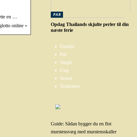
PAR
rette en …
Opdag Thailands skjulte perler til din
glotto online »
næste ferie
Familie
Par
Single
Ung
Senior
Tendenser
Guide: Sådan bygger du en flot
murstensvæg med murstensskaller