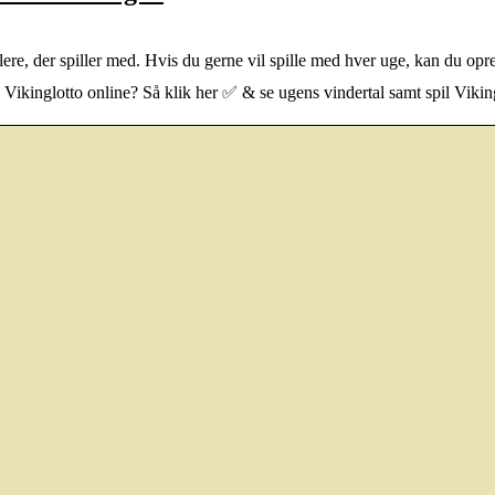
t flere, der spiller med. Hvis du gerne vil spille med hver uge, kan du op
le Vikinglotto online? Så klik her ✅ & se ugens vindertal samt spil Vikin