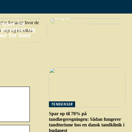
praktiske gøremål,
hvis din ferie bliver
aflyst
ejser for
plevelser og
er for livet
TENDENSER
Spar op til 70% på
tandlægeregningen: Sådan fungerer
tandturisme hos en dansk tandklinik i
budapest