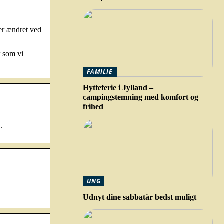
er ændret ved
r som vi
FAMILIE
Hytteferie i Jylland –
campingstemning med komfort og
frihed
.
UNG
Udnyt dine sabbatår bedst muligt