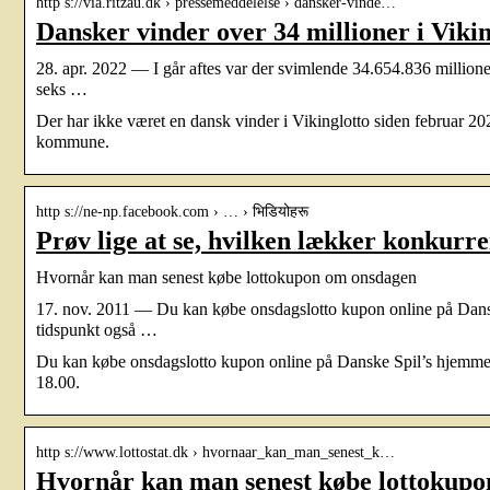
http s://via.ritzau.dk › pressemeddelelse › dansker-vinde…
Dansker vinder over 34 millioner i Vikin
28. apr. 2022 — I går aftes var der svimlende 34.654.836 millione
seks …
Der har ikke været en dansk vinder i Vikinglotto siden februar 2
kommune.
http s://ne-np.facebook.com › … › भिडियोहरू
Prøv lige at se, hvilken lækker konkurr
Hvornår kan man senest købe lottokupon om onsdagen
17. nov. 2011 — Du kan købe onsdagslotto kupon online på Dansk
tidspunkt også …
Du kan købe onsdagslotto kupon online på Danske Spil’s hjemmesi
18.00.
http s://www.lottostat.dk › hvornaar_kan_man_senest_k…
Hvornår kan man senest købe lottokup