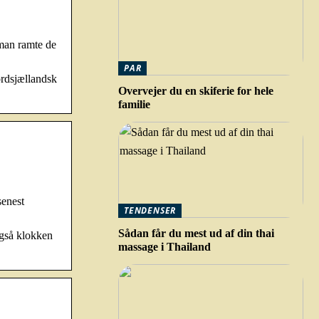
 man ramte de
PAR
ordsjællandsk
Overvejer du en skiferie for hele
familie
senest
TENDENSER
Sådan får du mest ud af din thai
også klokken
massage i Thailand