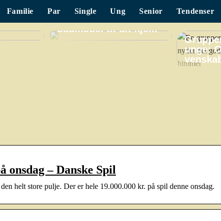
Familie
Par
Single
Ung
Senior
Tendenser
Find det perfekte
badmøbel til dit hjem
Grupper
unge: O
venskab
på onsdag – Danske Spil
en helt store pulje. Der er hele 19.000.000 kr. på spil denne onsdag.