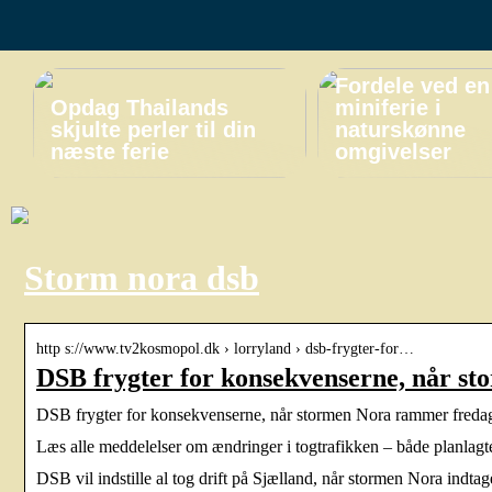
Fordele ved en
Opdag Thailands
miniferie i
skjulte perler til din
naturskønne
næste ferie
omgivelser
Storm nora dsb
http s://www.tv2kosmopol.dk › lorryland › dsb-frygter-for…
DSB frygter for konsekvenserne, når 
DSB frygter for konsekvenserne, når stormen Nora rammer fredag:
Læs alle meddelelser om ændringer i togtrafikken – både planlagt
DSB vil indstille al tog drift på Sjælland, når stormen Nora indt