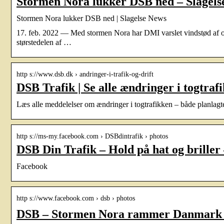
Stormen Nora lukker DSB ned – Slagels
Stormen Nora lukker DSB ned | Slagelse News
17. feb. 2022 — Med stormen Nora har DMI varslet vindstød af ork
størstedelen af …
http s://www.dsb.dk › andringer-i-trafik-og-drift
DSB Trafik | Se alle ændringer i togtraf
Læs alle meddelelser om ændringer i togtrafikken – både planlagt
http s://ms-my.facebook.com › DSBdintrafik › photos
DSB Din Trafik – Hold på hat og briller
Facebook
http s://www.facebook.com › dsb › photos
DSB – Stormen Nora rammer Danmark 🌬️