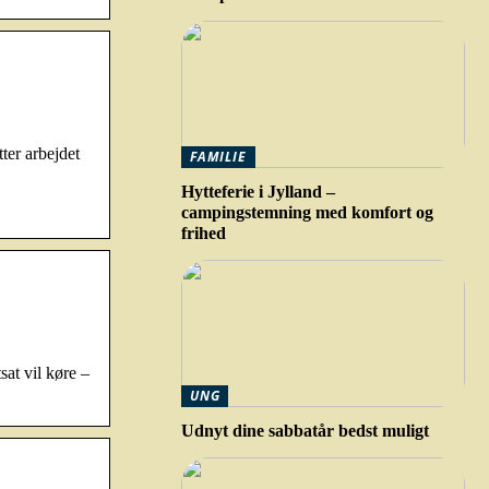
ter arbejdet
FAMILIE
Hytteferie i Jylland –
campingstemning med komfort og
frihed
at vil køre –
UNG
Udnyt dine sabbatår bedst muligt