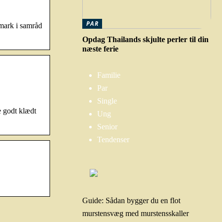
PAR
mark i samråd
Opdag Thailands skjulte perler til din
næste ferie
Familie
Par
Single
e godt klædt
Ung
Senior
Tendenser
Guide: Sådan bygger du en flot
murstensvæg med murstensskaller