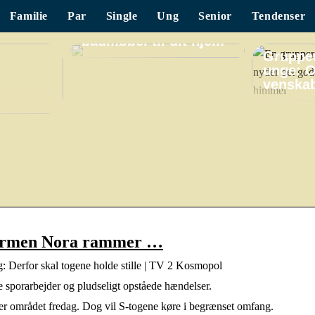
Familie
Par
Single
Ung
Senior
Tendenser
Find det perfekte
badmøbel til dit hjem
Grupper
unge: O
venskab
stormen Nora rammer …
 Derfor skal togene holde stille | TV 2 Kosmopol
e sporarbejder og pludseligt opståede hændelser.
ager området fredag. Dog vil S-togene køre i begrænset omfang.