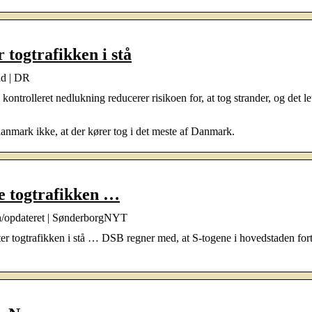
 togtrafikken i stå
and | DR
ntrolleret nedlukning reducerer risikoen for, at tog strander, og det let
anmark ikke, at der kører tog i det meste af Danmark.
le togtrafikken …
ten/opdateret | SønderborgNYT
 togtrafikken i stå … DSB regner med, at S-togene i hovedstaden forts