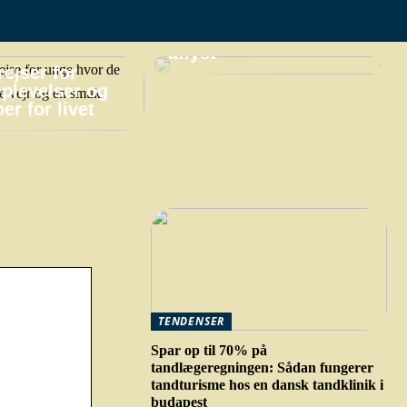
praktiske gøremål,
hvis din ferie bliver
aflyst
ejser for
plevelser og
er for livet
TENDENSER
Spar op til 70% på
tandlægeregningen: Sådan fungerer
tandturisme hos en dansk tandklinik i
budapest