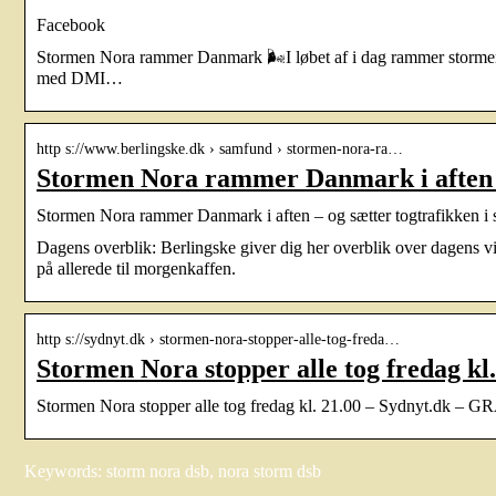
Facebook
Stormen Nora rammer Danmark 🌬️I løbet af i dag rammer storme
med DMI…
http s://www.berlingske.dk › samfund › stormen-nora-ra…
Stormen Nora rammer Danmark i aften 
Stormen Nora rammer Danmark i aften – og sætter togtrafikken i 
Dagens overblik: Berlingske giver dig her overblik over dagens vi
på allerede til morgenkaffen.
http s://sydnyt.dk › stormen-nora-stopper-alle-tog-freda…
Stormen Nora stopper alle tog fredag kl
Stormen Nora stopper alle tog fredag kl. 21.00 – Sydnyt.dk – GR
Keywords: storm nora dsb, nora storm dsb