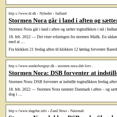
http s://www.dr.dk › Nyheder › Indland
Stormen Nora går i land i aften og sætter
Stormen Nora går i land i aften og sætter togtrafikken i stå | Indl
18. feb. 2022 — Det viser erfaringen fra stormen Malik. En sådan ko
med at …
Fra klokken 21 fredag aften til klokken 12 lørdag forventer Baned
http s://www.sonderborgnyt.dk › stormen-nora-dsb-forv…
Stormen Nora: DSB forventer at indstil
Stormen Nora: DSB forventer at indstille togtrafikken fredag af
18. feb. 2022 — Stormen Nora rammer Danmark i aften – og sætter
dog i …
http s://www.slagelse.info › Zand.News › Nationalt