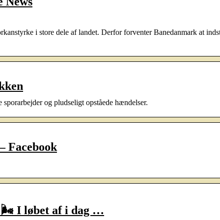
e News
anstyrke i store dele af landet. Derfor forventer Banedanmark at indst
ikken
e sporarbejder og pludseligt opståede hændelser.
 – Facebook
 I løbet af i dag …