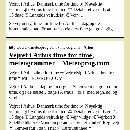
Vejret i Århus, Danmark time for time ☀️ Nøyaktig
vejrudsigt i Århus time for time ⛅ Detaljeret vejrudsigt i 1-
15 dage ፠ Langtids vejrudsigt ፠ Vejr …
Se vejrudsigt time-for-time for Aarhus i dag og de
kommende dage. Prognoser opdateres flere gange dagligt.
http s://www.meteoprog.com › meteograms › Arhus
Vejret i Århus time for time,
meteogrammer – Meteoprog.com
Vejret i Århus time for time ⇒ Vejrudsigt i Århus time for
time ≡ METEOPROG.COM
Vejret i Aarhus i dag og i morgen | Se en vejrudsigt time for
time, og i de næste 2 dage i Aarhus – bl.a. med regn, sol og
vind.
Vejret i Århus, Danmark time for time ☀️ Nøyaktig
vejrudsigt i Århus time for time ⛅ Detaljeret vejrudsigt i 1-
15 dage ፠ Langtids vejrudsigt ፠ Vejr widget ፠ Vejrkort ፠
Satellite bilder ፠ Vanntemperatur ✅ Vejret vind ✅ Regnvejr
☔ Temperatur i dag, i nat ✅ Luftfugtighed ≡