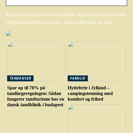
Keywords: vejret time for time århus, vejret i århus time for time,
vejret østjylland time for time, vejret aarhus time for time
TENDENSER
FAMILIE
Spar op til 70% på
Hytteferie i Jylland –
tandlægeregningen: Sådan
campingstemning med
fungerer tandturisme hos en
komfort og frihed
dansk tandklinik i budapest