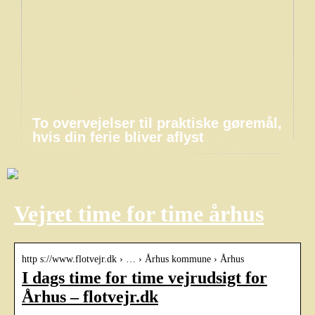
To overvejelser til praktiske gøremål,
hvis din ferie bliver aflyst
Vejret time for time århus
http s://www.flotvejr.dk › … › Århus kommune › Århus
I dags time for time vejrudsigt for
Århus – flotvejr.dk