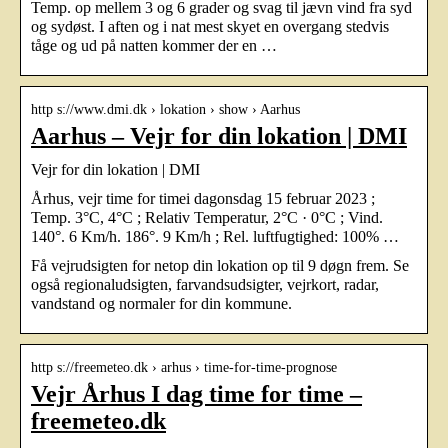
Temp. op mellem 3 og 6 grader og svag til jævn vind fra syd
og sydøst. I aften og i nat mest skyet en overgang stedvis
tåge og ud på natten kommer der en …
http s://www.dmi.dk › lokation › show › Aarhus
Aarhus – Vejr for din lokation | DMI
Vejr for din lokation | DMI
Århus, vejr time for timei dagonsdag 15 februar 2023 ;
Temp. 3°C, 4°C ; Relativ Temperatur, 2°C · 0°C ; Vind.
140°. 6 Km/h. 186°. 9 Km/h ; Rel. luftfugtighed: 100% …
Få vejrudsigten for netop din lokation op til 9 døgn frem. Se
også regionaludsigten, farvandsudsigter, vejrkort, radar,
vandstand og normaler for din kommune.
http s://freemeteo.dk › arhus › time-for-time-prognose
Vejr Århus I dag time for time –
freemeteo.dk