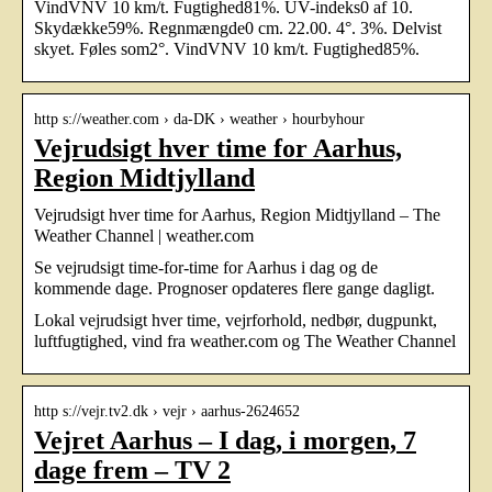
VindVNV 10 km/t. Fugtighed81%. UV-indeks0 af 10.
Skydække59%. Regnmængde0 cm. 22.00. 4°. 3%. Delvist
skyet. Føles som2°. VindVNV 10 km/t. Fugtighed85%.
http s://weather.com › da-DK › weather › hourbyhour
Vejrudsigt hver time for Aarhus,
Region Midtjylland
Vejrudsigt hver time for Aarhus, Region Midtjylland – The
Weather Channel | weather.com
Se vejrudsigt time-for-time for Aarhus i dag og de
kommende dage. Prognoser opdateres flere gange dagligt.
Lokal vejrudsigt hver time, vejrforhold, nedbør, dugpunkt,
luftfugtighed, vind fra weather.com og The Weather Channel
http s://vejr.tv2.dk › vejr › aarhus-2624652
Vejret Aarhus – I dag, i morgen, 7
dage frem – TV 2