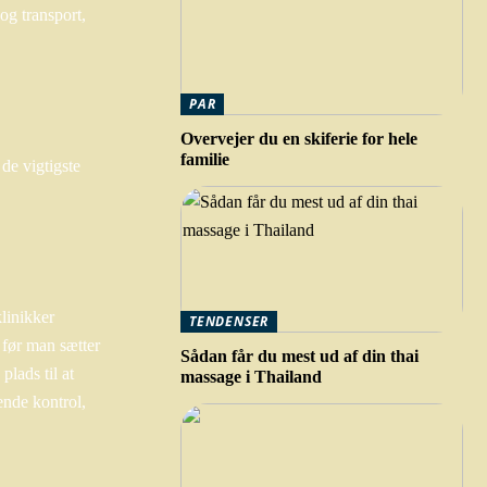
og transport,
PAR
Overvejer du en skiferie for hele
familie
de vigtigste
linikker
TENDENSER
 før man sætter
Sådan får du mest ud af din thai
plads til at
massage i Thailand
ende kontrol,