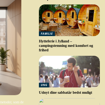
FAMILIE
Hytteferie i Jylland –
campingstemning med komfort og
frihed
UNG
Udnyt dine sabbatår bedst muligt
smetoder, som de