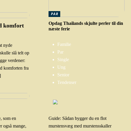
PAR
Opdag Thailands skjulte perler til din
d komfort
næste ferie
Familie
at nyde
Par
ulle slå telt op
Single
egge verdener:
Ung
d komforten fra
Senior
]
Tendenser
e, som en
Guide: Sådan bygger du en flot
der også mange,
murstensvæg med murstensskaller