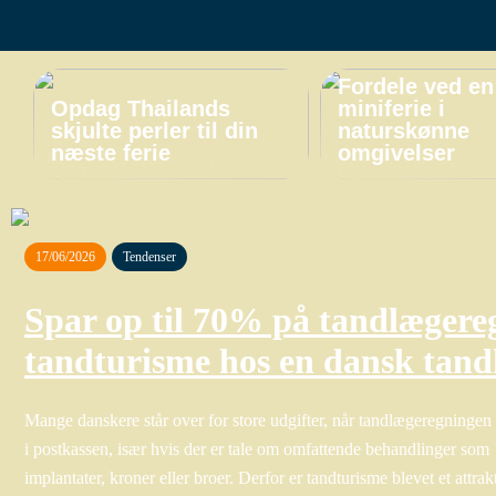
Fordele ved en
Opdag Thailands
miniferie i
skjulte perler til din
naturskønne
næste ferie
omgivelser
17/06/2026
Tendenser
Spar op til 70% på tandlægere
tandturisme hos en dansk tand
Mange danskere står over for store udgifter, når tandlægeregningen
i postkassen, især hvis der er tale om omfattende behandlinger som
implantater, kroner eller broer. Derfor er tandturisme blevet et attrak