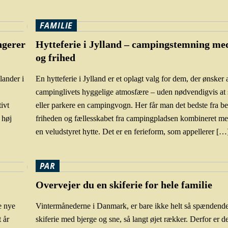
FAMILIE
ngerer
Hytteferie i Jylland – campingstemning me
og frihed
lander i
En hytteferie i Jylland er et oplagt valg for dem, der ønsker 
campinglivets hyggelige atmosfære – uden nødvendigvis at sk
tivt
eller parkere en campingvogn. Her får man det bedste fra b
 høj
friheden og fællesskabet fra campingpladsen kombineret me
en veludstyret hytte. Det er en ferieform, som appellerer […
PAR
Overvejer du en skiferie for hele familie
e nye
Vintermånederne i Danmark, er bare ikke helt så spændend
t år
skiferie med bjerge og sne, så langt øjet rækker. Derfor er 