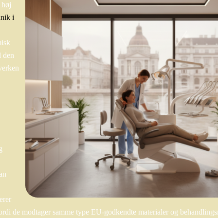
 høj
nik i
misk
l den
verken
g
man
erer
, fordi de modtager samme type EU-godkendte materialer og behandling