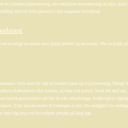
te en komplet pakkeløsning, der inkluderer koordinering af rejse, hotel 
andling med en ferieoplevelse i den ungarske hovedstad.
budapest
 ved at vælge en klinik med dansk ledelse og personale. Her er nogle af 
andstatus, hvor man får lagt en konkret plan og et prisoverslag. Mange k
nholdsvis København eller Aarhus, så man ved præcis, hvad der skal ske,
an typisk gennemføres på fire til seks arbejdsdage, hvilket giver rigelig 
ikken. Efter hjemkomsten til Danmark er der ofte mulighed for opfølg
ten føler sig tryg ved det udførte arbejde på lang sigt.