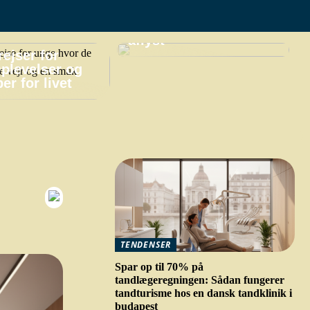
praktiske gøremål,
hvis din ferie bliver
aflyst
ejser for
plevelser og
er for livet
TENDENSER
Spar op til 70% på
tandlægeregningen: Sådan fungerer
tandturisme hos en dansk tandklinik i
budapest