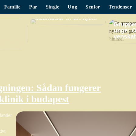
Familie
Par
Single
Ung
Senior
Tendenser
Find det perfekte
badmøbel til dit hjem
Grupper
unge: O
venskab
gningen: Sådan fungerer
klinik i budapest
 lander
tivt