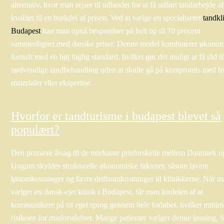
alternativ, hvor man rejser til udlandet for at få udført tandarbejde af
kvalitet til en brøkdel af prisen. Ved at vælge en specialiseret
tandkli
Budapest
kan man opnå besparelser på helt op til 70 procent
sammenlignet med danske priser. Denne model kombinerer økono
fornuft med en høj faglig standard, hvilket gør det muligt at få råd ti
nødvendige tandbehandling uden at skulle gå på kompromis med h
materialer eller ekspertise.
Hvorfor er tandturisme i budapest blevet så
populært?
Den primære årsag til de markante prisforskelle mellem Danmark o
Ungarn skyldes strukturelle økonomiske faktorer, såsom lavere
lønomkostninger og færre driftsomkostninger til klinikkerne. Når 
vælger en dansk-ejet klinik i Budapest, får man fordelen af at
kommunikere på sit eget sprog gennem hele forløbet, hvilket minim
risikoen for misforståelser. Mange patienter vælger denne løsning